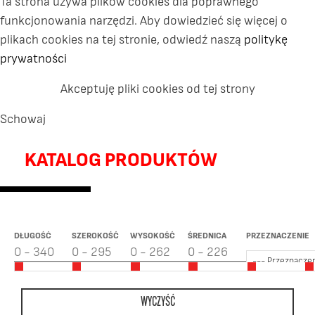
Ta strona używa plików cookies dla poprawnego
funkcjonowania narzędzi. Aby dowiedzieć się więcej o
plikach cookies na tej stronie, odwiedź naszą
politykę
prywatności
Akceptuję pliki cookies od tej strony
Schowaj
KATALOG PRODUKTÓW
DŁUGOŚĆ
SZEROKOŚĆ
WYSOKOŚĆ
ŚREDNICA
PRZEZNACZENIE
--- Przeznaczen
WYCZYŚĆ